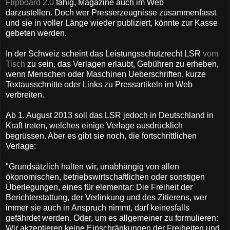
Flipboard 2.0
fähig, Magazine auch im Web
darzustellen.
Doch wer Presserzeugnisse zusammenfasst
und sie in voller Länge wieder publiziert, könnte zur Kasse
gebeten werden.
In der Schweiz scheint das Leistungsschutzrecht LSR
vom
Tisch
zu sein,
das Verlagen erlaubt, Gebühren zu erheben,
wenn Menschen oder Maschinen Ueberschriften, kurze
Textausschnitte oder Links zu Pressartikeln im Web
verbreiten
.
Ab 1. August 2013 soll das LSR jedoch i
n Deutschland
in
Kraft treten, welches einige Verlage ausdrücklich
begrüssen. Aber es
gibt sie noch, die fortschrittlichen
Verlage:
"Grundsätzlich halten wir, unabhängig von allen
ökonomischen, betriebswirtschaftlichen oder sonstigen
Überlegungen, eines für elementar: Die Freiheit der
Berichterstattung, der Verlinkung und des Zitierens, wer
immer sie auch in Anspruch nimmt, darf keinesfalls
gefährdet werden. Oder, um es allgemeiner zu formulieren:
Wir akzeptieren keine Einschränkungen der Freiheiten und