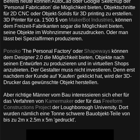
Bereits heute können AutoCad oder Google Sketchup der
'Personal Fabrication' die Möglichkeit bieten, Objektschnitte
für 2D CNC oder Objekt-Solids für 3D printing zu erstellen.
3D Printer für ca. 1'500 $ von
MakerBot Industries
, können
dem Freizeit-Fabrikanten sogar die Möglichkeit bieten,
seine Objekte im Wohnzimmer auszudrucken. Oder man
lässt bei Spezialfirmen produzieren.
Ponoko
'The Personal Factory' oder
Shapeways
können
dem Designer 2.0 die Möglichkeit bieten, Objekte nach
seinen Entwürfen zu produzieren und in virtuellen Shops
anzubieten. Der Gestalter muss nicht investieren. Denn erst
nachdem der Kunde auf 'Kaufen' geklickt hat, wird der 3D-
Drucker das gewünschte Objekt herstellen.
Aber richtige Männer vom Bau interessieren sich eher für
das Verfahren von
Kamermaker
oder für das
Freeform
Constructions Project
der Loughborough University. Dort
wurden nämlich eine Tonne schwere Bauobjekt-Teile von
bis zu 2m x 2.5m x 5m 'gedruckt'.