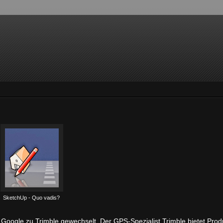
SketchUp - Quo vadis?
oogle zu Trimble gewechselt. Der GPS-Spezialist Trimble bietet Produ