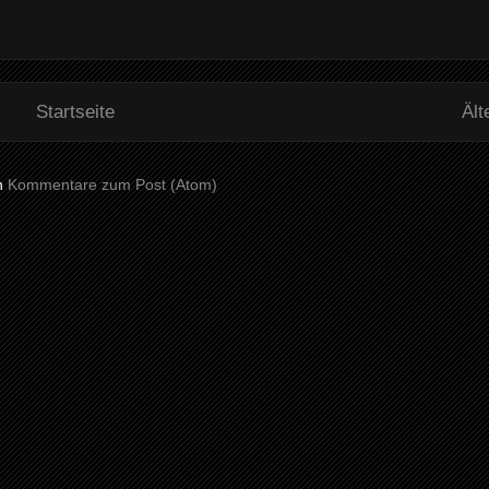
Startseite
Ält
n
Kommentare zum Post (Atom)