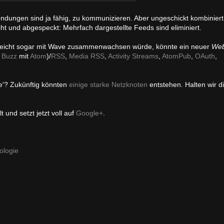
ndungen sind ja fähig, zu kommunizieren. Aber ungeschickt kombiniert,
scht und abgespeckt: Mehrfach dargestellte Feeds sind eliminiert.
leicht sogar mit Wave zusammenwachsen würde, könnte ein neuer
We
u
Buzz
mit
Atom
)/
RSS
,
Media RSS
,
Activity Streams
,
AtomPub
,
OAuth
,
e'? Zukünftig könnten
einige starke Netzknoten
entstehen. Halten wir d
 und setzt jetzt voll auf
Google+
.
ologie