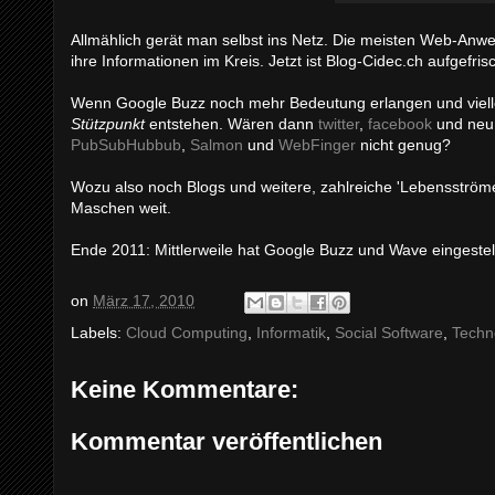
Allmählich gerät man selbst ins Netz. Die meisten Web-Anwe
ihre Informationen im Kreis. Jetzt ist Blog-Cidec.ch aufgefri
Wenn Google Buzz noch mehr Bedeutung erlangen und viel
Stützpunkt
entstehen. Wären dann
twitter
,
facebook
und ne
PubSubHubbub
,
Salmon
und
WebFinger
nicht genug?
Wozu also noch Blogs und weitere, zahlreiche 'Lebensström
Maschen weit.
Ende 2011: Mittlerweile hat Google Buzz und Wave eingestellt
on
März 17, 2010
Labels:
Cloud Computing
,
Informatik
,
Social Software
,
Techn
Keine Kommentare:
Kommentar veröffentlichen