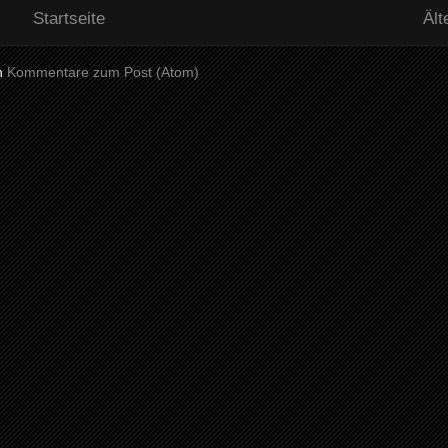
Startseite
Ält
n
Kommentare zum Post (Atom)